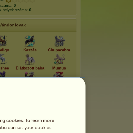
 száma:
0
k helyek száma:
0
Vándor lovak
digo
Kaszás
Chupacabra
shee
Elátkozott baba
Mumus
 Samedi
Baba Yaga
Bloody Mary
ing cookies. To learn more
 You can set your cookies