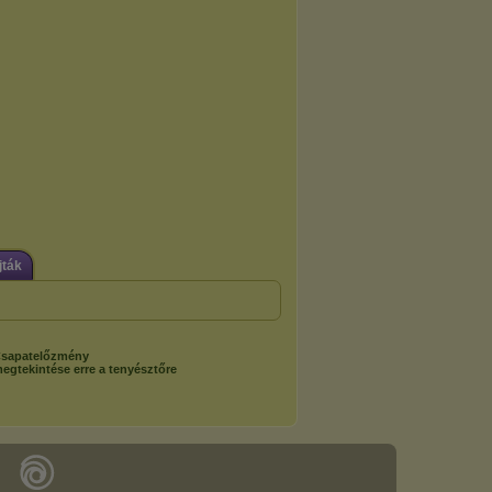
jták
sapatelőzmény
egtekintése erre a tenyésztőre