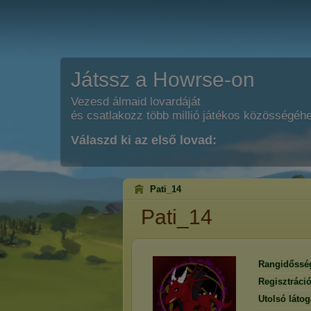
Játssz a Howrse-on
Vezesd álmaid lovardáját
és csatlakozz több millió játékos közösségéh
Válaszd ki az első lovad:
Pati_14
Pati_14
Rangidőssé
Regisztráci
Utolsó látog