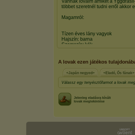
A lovak ezen játékos tulajdonáb
<Japán negyed>
<Eladó, Ős fának>
Válassz egy tenyésztőfarmot a lovak meg
Jelenleg eladásra kínált
lovak megtekintése