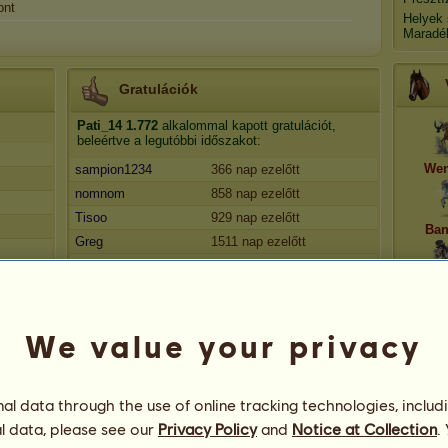
ont
Helyek
Maradé
Gratulációk
Pati_14
1.772
alkalommal kapott gratulációt,
beleértve a legutóbbi időszakot:
Wen
sampion1234
366 nap ezelőtt
nomnom
858 nap ezelőtt
Tisoo
929 nap ezelőtt
Ban
Greg
1511 nap ezelőtt
Greg
1521 nap ezelőtt
Baron
We value your privacy
l data through the use of online tracking technologies, includ
l data, please see our
Privacy Policy
and
Notice at Collection
.
55