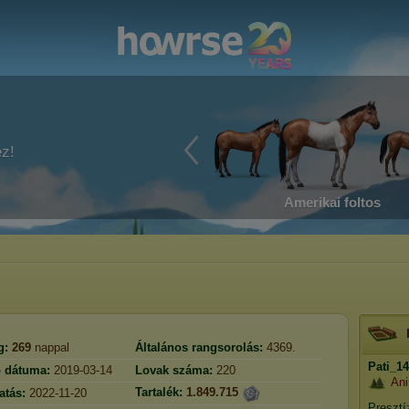
ez!
Amerikai foltos
g:
269
nappal
Általános rangsorolás:
4369.
Pati_14
ó dátuma:
2019-03-14
Lovak száma:
220
An
Tartalék:
1.849.715
atás:
2022-11-20
Presztí