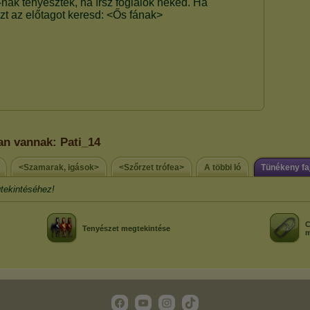
an vannak: Pati_14
<Szamarak, igások>
<Szőrzet trófea>
A többi ló
Tünékeny fa
tekintéséhez!
C
Tenyészet megtekintése
m