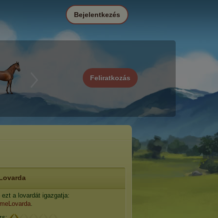
Bejelentkezés
Feliratkozás
Lovarda
ezt a lovardát igazgatja:
imeLovarda
.
zs: