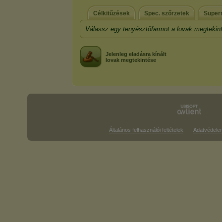
Célkitűzések
Spec. szőrzetek
Supern
Válassz egy tenyésztőfarmot a lovak megtekin
Jelenleg eladásra kínált
lovak megtekintése
Általános felhasználói feltételek
Adatvédele