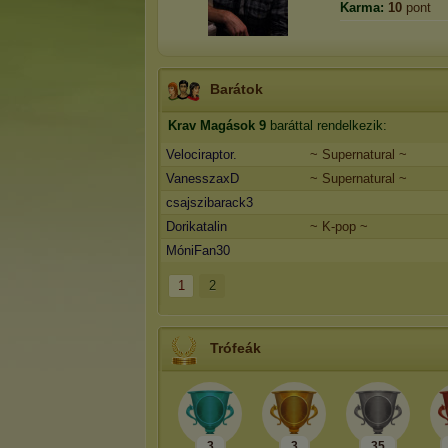
Karma:
10
pont
Barátok
Krav Magások
9
baráttal rendelkezik:
Velociraptor.
~ Supernatural ~
VanesszaxD
~ Supernatural ~
csajszibarack3
Dorikatalin
~ K-pop ~
MóniFan30
1
2
Trófeák
3
3
35