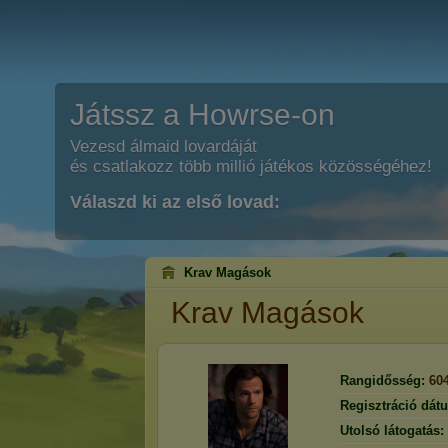
Játssz a Howrse-on
Vezesd álmaid lovardáját
és csatlakozz több millió játékos közösségéhez!
Válaszd ki az első lovad:
Krav Magások
Krav Magások
Rangidősség:
60
Regisztráció dát
Utolsó látogatás: