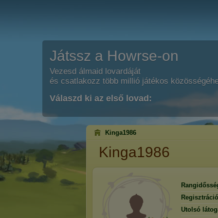
Játssz a Howrse-on
Vezesd álmaid lovardáját
és csatlakozz több millió játékos közösségéh
Válaszd ki az első lovad:
Kinga1986
Kinga1986
Rangidőssé
Regisztráci
Utolsó látog