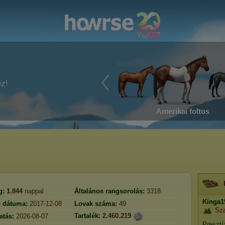
ez!
Amerikai foltos
g:
1.844
nappal
Általános rangsorolás:
3318.
Kinga1
ó dátuma:
2017-12-08
Lovak száma:
49
Sza
Tartalék:
2.460.219
atás:
2026-08-07
Presztí