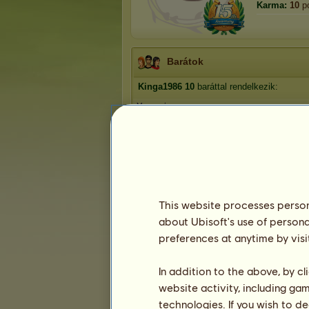
Karma:
10
p
Barátok
Kinga1986
10
baráttal rendelkezik:
Yagami
Polly
Majcsika
Natus
Herwood
1
2
This website processes persona
about Ubisoft's use of persona
preferences at anytime by visi
Trófeák
In addition to the above, by c
website activity, including ga
technologies. If you wish to d
0
1
21