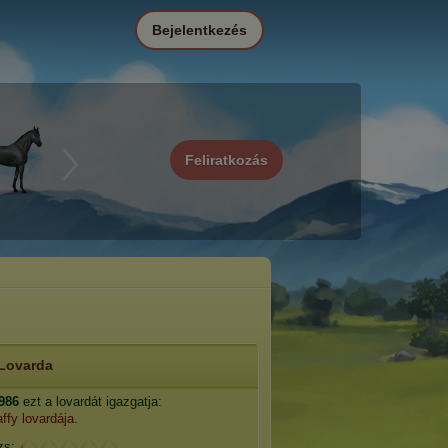
Bejelentkezés
Feliratkozás
Lovarda
986
ezt a lovardát igazgatja:
ffy lovardája
.
zs: