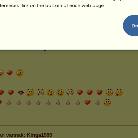
eferences” link on the bottom of each web page.
De
ban vannak: Kinga1986