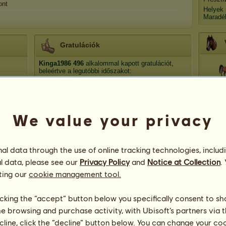
ont
Helyek
Maradé
Gratulációk
Kinga1986
496
alkalommal kapott gratulációt,
beleértve a legutóbbi időszakot:
Hip
Verhetetlen21
6 nap ezelőtt
niki.baba7
17 nap ezelőtt
Klára2009
23 nap ezelőtt
We value your privacy
S
VioletAngel91
30 nap ezelőtt
Inti
42 nap ezelőtt
Erdő
l data through the use of online tracking technologies, includ
l data, please see our
Privacy Policy
and
Notice at Collection
.
ting our
cookie management tool.
licking the “accept” button below you specifically consent to s
me browsing and purchase activity, with Ubisoft’s partners via t
ecline, click the “decline” button below. You can change your c
96