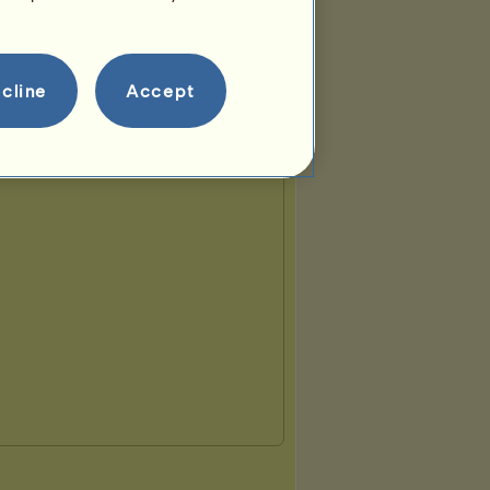
cline
Accept