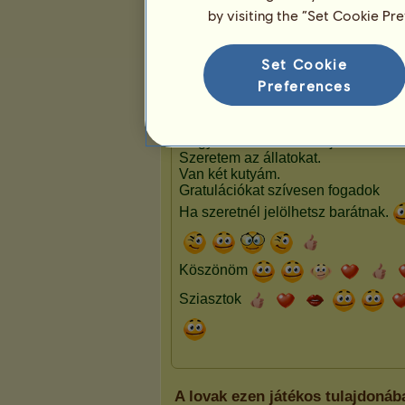
by visiting the “Set Cookie Pr
Bemutató
Set Cookie
Preferences
A lovak ezen játékos tulajdoná