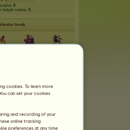
 száma:
5
k helyek száma:
5
Vándor lovak
-Hop
Ekhidna
Minótaurosz
ellő
Hárpia
Kerberosz
kornis
Pegakornis
Narválkornis
ing cookies. To learn more
 You can set your cookies
haring and recording of your
hese online tracking
ookie preferences at any time