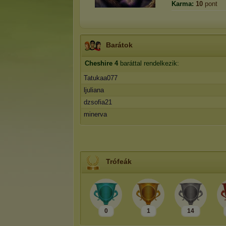
Karma:
10
pont
Barátok
Cheshire
4
baráttal rendelkezik:
Tatukaa077
ljuliana
dzsofia21
minerva
Trófeák
0
1
14