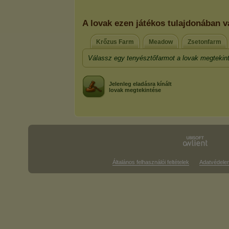
A lovak ezen játékos tulajdonában 
Krőzus Farm
Meadow
Zsetonfarm
Válassz egy tenyésztőfarmot a lovak megtekin
Jelenleg eladásra kínált
lovak megtekintése
Általános felhasználói feltételek
Adatvédele