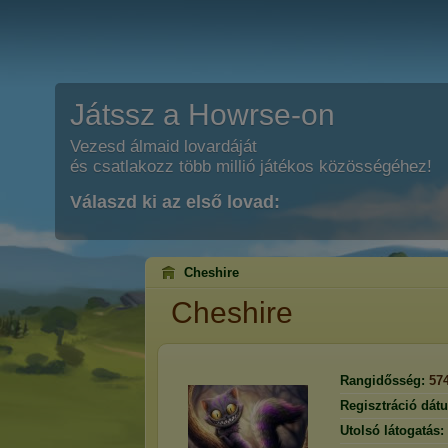
Játssz a Howrse-on
Vezesd álmaid lovardáját
és csatlakozz több millió játékos közösségéhez!
Válaszd ki az első lovad:
Cheshire
Cheshire
Rangidősség:
57
Regisztráció dát
Utolsó látogatás: