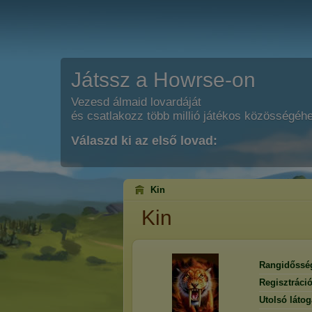
Játssz a Howrse-on
Vezesd álmaid lovardáját
és csatlakozz több millió játékos közösségéh
Válaszd ki az első lovad:
Kin
Kin
Rangidőssé
Regisztráci
Utolsó látog