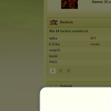
Karma:
10
p
Barátok
Kin
14
baráttal rendelkezik:
lejlika
BFF
K.Erika
rendes
sindy53
fanniii
PIKO
1
2
3
Trófeák
0
4
24