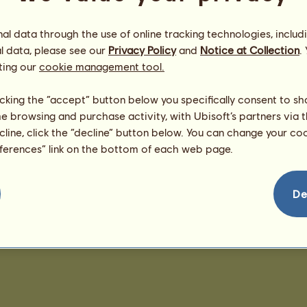
l data through the use of online tracking technologies, includ
l data, please see our
Privacy Policy
and
Notice at Collection
.
ting our
cookie management tool.
licking the “accept” button below you specifically consent to s
me browsing and purchase activity, with Ubisoft’s partners via t
ecline, click the “decline” button below. You can change your c
eferences” link on the bottom of each web page.
De