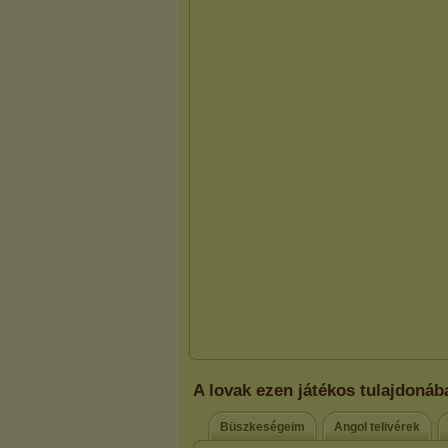
A lovak ezen játékos tulajdonáb
Büszkeségeim
Angol telivérek