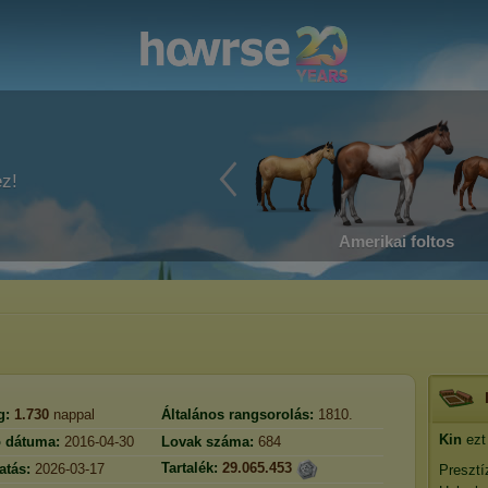
ez!
Amerikai foltos
g:
1.730
nappal
Általános rangsorolás:
1810.
Kin
ezt 
ó dátuma:
2016-04-30
Lovak száma:
684
Tartalék:
29.065.453
atás:
2026-03-17
Presztí