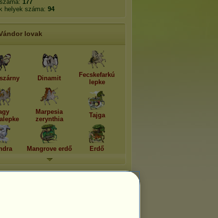
 száma:
177
k helyek száma:
94
Vándor lovak
Fecskefarkú
szárny
Dinamit
lepke
agy
Marpesia
Tajga
falepke
zerynthia
ndra
Mangrove erdő
Erdő