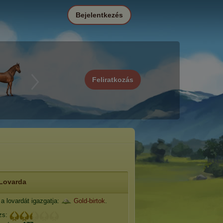
Bejelentkezés
Feliratkozás
Lovarda
a lovardát igazgatja:
Gold-birtok
.
zs: