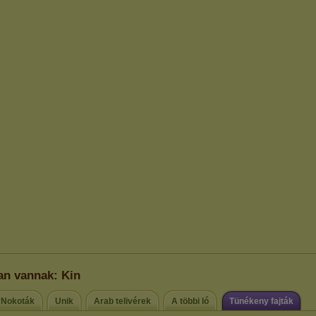
an vannak: Kin
Nokoták
Unik
Arab telivérek
A többi ló
Tünékeny fajták