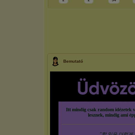
2
2
34
Bemutató