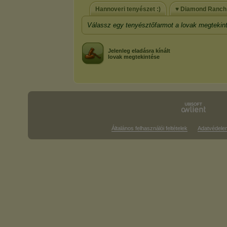
Hannoveri tenyészet :)
♥ Diamond Ranch
Válassz egy tenyésztőfarmot a lovak megtekin
Jelenleg eladásra kínált
lovak megtekintése
Általános felhasználói feltételek
Adatvédele