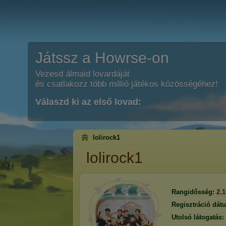
Játssz a Howrse-on
Vezesd álmaid lovardáját
és csatlakozz több millió játékos közösségéhez!
Válaszd ki az első lovad:
lolirock1
lolirock1
Rangidősség:
2.
Regisztráció dát
Utolsó látogatás: