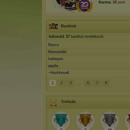
Karma:
10
pont
Barátok
lolirock1
37
baráttal rendelkezik:
Rosco
Momoshiki
harlequin
aquila
~HunHorse6
1
2
3
...
6
7
8
Trófeák