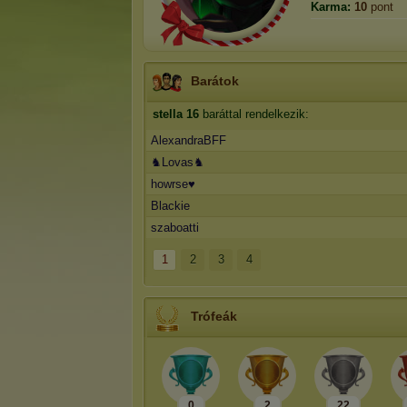
Karma:
10
pont
Barátok
stella
16
baráttal rendelkezik:
AlexandraBFF
♞Lovas♞
howrse♥
Blackie
szaboatti
1
2
3
4
Trófeák
0
2
22