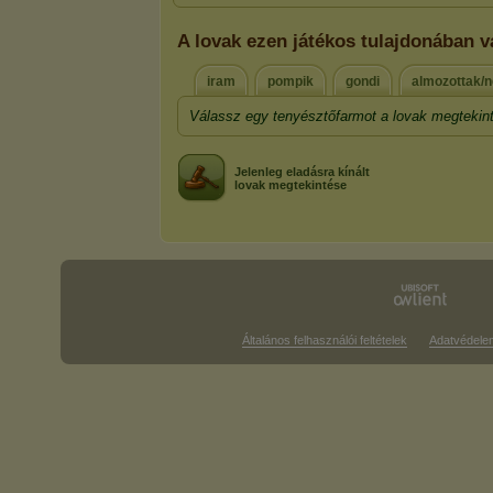
A lovak ezen játékos tulajdonában v
iram
pompik
gondi
almozottak/
Válassz egy tenyésztőfarmot a lovak megtekin
Jelenleg eladásra kínált
lovak megtekintése
Általános felhasználói feltételek
Adatvédele