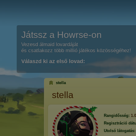
Játssz a Howrse-on
Vezesd álmaid lovardáját
és csatlakozz több millió játékos közösségéhez!
Válaszd ki az első lovad:
stella
stella
Rangidősség:
1.
Regisztráció dát
Utolsó látogatás: