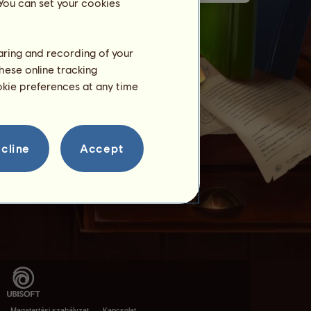
 You can set your cookies
haring and recording of your
hese online tracking
ookie preferences at any time
cline
Accept
Magatartási szabályzat
Kapcsolat