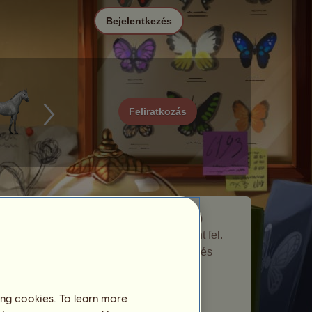
Bejelentkezés
Feliratkozás
Atalantalepke egy vándor ló, amely a(z)
Pillangók
vándor ló eseményen bukkant fel.
Rövid ideig maradt a tenyészfarmodon és
adott neked egy ajándékot.
Látogatott játékosok száma:
2156
ing cookies. To learn more