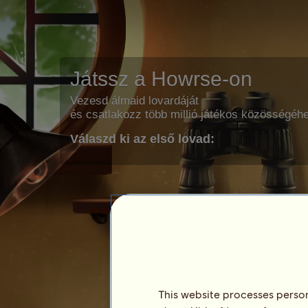
Játssz a Howrse-on
Vezesd álmaid lovardáját
és csatlakozz több millió játékos közösségéh
Válaszd ki az első lovad:
This website processes persona