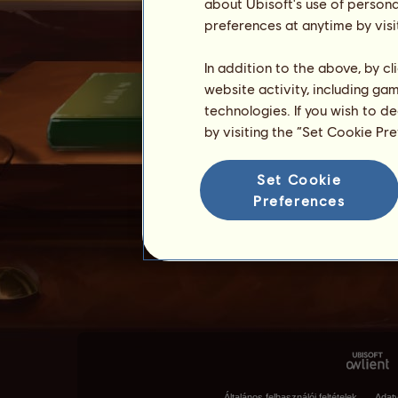
about Ubisoft's use of persona
preferences at anytime by visi
In addition to the above, by c
website activity, including ga
technologies. If you wish to d
by visiting the “Set Cookie Pr
Set Cookie
Preferences
Általános felhasználói feltételek
Adat