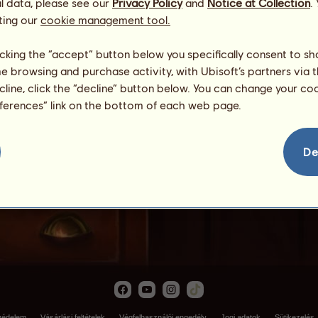
l data, please see our
Privacy Policy
and
Notice at Collection
.
ting our
cookie management tool.
licking the “accept” button below you specifically consent to s
me browsing and purchase activity, with Ubisoft’s partners via t
ecline, click the “decline” button below. You can change your c
eferences” link on the bottom of each web page.
Atalantalepke
De
védelem
Vásárlási feltételek
Végfelhasználói engedély
Jogi adatok
Sütikezelés