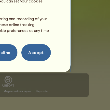
 You can set your cookies
haring and recording of your
hese online tracking
a rangsoron
ookie preferences at any time
a rangsoron
cline
Accept
Magatartási szabályzat
Kapcsolat