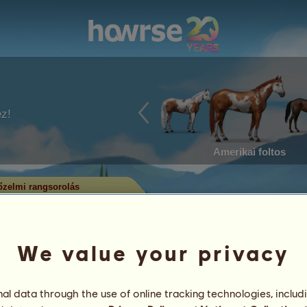
ez!
Amerikai foltos
zelmi rangsorolás
em rangsorolás
utatja, melyek a legtöbb címet
alában a legtöbb címmel rendelkező
We value your privacy
rül. Csak a jelentős eredménysorral
l data through the use of online tracking technologies, includ