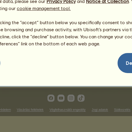
l data, please see our
Privacy Policy
and
Notice at Collection
.
ting our
cookie management tool.
tílusú versenyek
Ügető futam győzelmek
licking the “accept” button below you specifically consent to s
me browsing and purchase activity, with Ubisoft’s partners via t
soron
Nincs mit megjeleníteni ezen 
ecline, click the “decline” button below. You can change your c
Tereplovagló győzelmek
eferences” link on the bottom of each web page.
soron
Nincs mit megjeleníteni ezen 
íjlovagló győzelmek
De
Nincs mit megjeleníteni ezen a rangsoron
védelem
Vásárlási feltételek
Végfelhasználói engedély
Jogi adatok
Sütikezelés