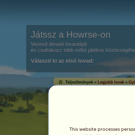
Játssz a Howrse-on
Vezesd álmaid lovardáját
és csatlakozz több millió játékos közösségéh
Válaszd ki az első lovad:
Teljesítmények »
Legjobb lovak
»
Győ
Klasszikus győzel
A győzelem rangsorolás azon lovakat m
érték el az egyes versenyágakban. Ált
lovak érik el a legmagasabb szintet!
Ez a rangsorolás minden este frissítésre ke
rendelkező lovak kerülnek mentésre.
This website processes persona
Legutóbbi frissítés: augusztus 6.