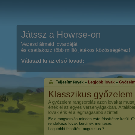
Játssz a Howrse-on
Vezesd álmaid lovardáját
és csatlakozz több millió játékos közösségéhez!
Válaszd ki az első lovad:
Teljesítmények »
Legjobb lovak
»
Győzelm
Klasszikus győzelem
A győzelem rangsorolás azon lovakat mutatj
érték el az egyes versenyágakban. Általába
lovak érik el a legmagasabb szintet!
Ez a rangsorolás minden este frissítésre kerül. C
rendelkező lovak kerülnek mentésre.
Legutóbbi frissítés: augusztus 7.