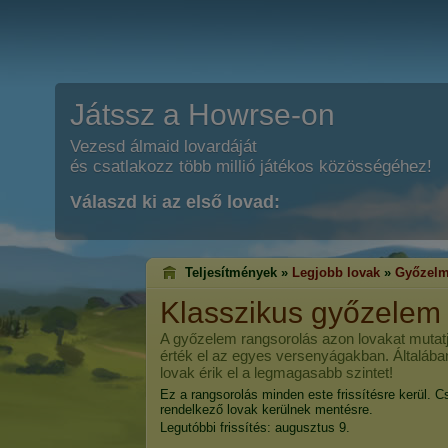
Játssz a Howrse-on
Vezesd álmaid lovardáját
és csatlakozz több millió játékos közösségéhez!
Válaszd ki az első lovad:
Teljesítmények »
Legjobb lovak
»
Győzelm
Klasszikus győzelem
A győzelem rangsorolás azon lovakat mutatj
érték el az egyes versenyágakban. Általába
lovak érik el a legmagasabb szintet!
Ez a rangsorolás minden este frissítésre kerül. C
rendelkező lovak kerülnek mentésre.
Legutóbbi frissítés: augusztus 9.