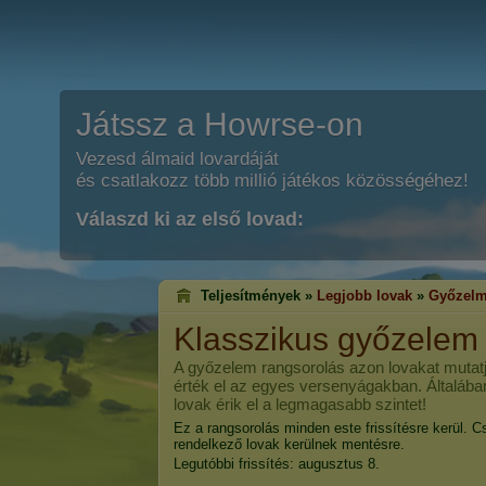
Játssz a Howrse-on
Vezesd álmaid lovardáját
és csatlakozz több millió játékos közösségéhez!
Válaszd ki az első lovad:
Teljesítmények »
Legjobb lovak
»
Győzelm
Klasszikus győzelem
A győzelem rangsorolás azon lovakat mutatj
érték el az egyes versenyágakban. Általába
lovak érik el a legmagasabb szintet!
Ez a rangsorolás minden este frissítésre kerül. C
rendelkező lovak kerülnek mentésre.
Legutóbbi frissítés: augusztus 8.