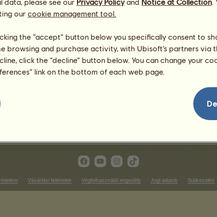
l data, please see our
Privacy Policy
and
Notice at Collection
.
ting our
cookie management tool.
tílusú versenyek
Ügető futam győzelmek
licking the “accept” button below you specifically consent to s
me browsing and purchase activity, with Ubisoft’s partners via t
soron
Nincs mit megjeleníteni ezen 
ecline, click the “decline” button below. You can change your c
Tereplovagló győzelmek
eferences” link on the bottom of each web page.
soron
Nincs mit megjeleníteni ezen 
íjlovagló győzelmek
De
Nincs mit megjeleníteni ezen a rangsoron
védelem
Vásárlási feltételek
Végfelhasználói engedély
Jogi adatok
Sütikezelés