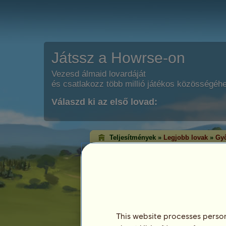
Játssz a Howrse-on
Vezesd álmaid lovardáját
és csatlakozz több millió játékos közösségéh
Válaszd ki az első lovad:
Teljesítmények »
Legjobb lovak
»
Győ
Klasszikus győzel
A győzelem rangsorolás azon lovakat m
érték el az egyes versenyágakban. Ált
lovak érik el a legmagasabb szintet!
Ez a rangsorolás minden este frissítésre ke
rendelkező lovak kerülnek mentésre.
This website processes persona
Legutóbbi frissítés: augusztus 7.