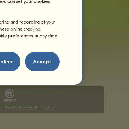
 You can set your cookies
haring and recording of your
hese online tracking
a rangsoron
ookie preferences at any time
a rangsoron
cline
Accept
Magatartási szabályzat
Kapcsolat