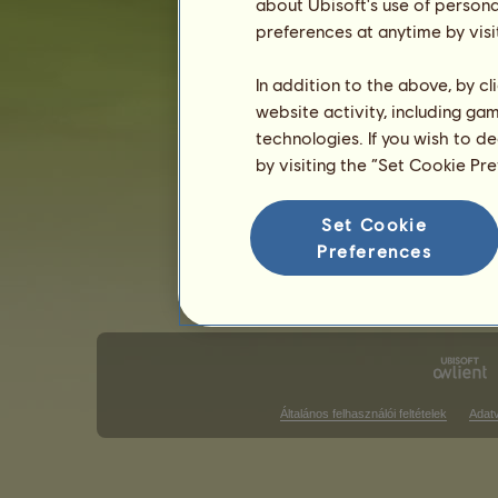
about Ubisoft's use of persona
preferences at anytime by visi
Angol stílusú versenyek
Western s
Galopp futam győzelmek
In addition to the above, by c
website activity, including ga
Nincs mit megjeleníteni ezen a rang
technologies. If you wish to d
Díjugrató győzelmek
by visiting the “Set Cookie Pr
Nincs mit megjeleníteni ezen a rang
Set Cookie
D
Preferences
Általános felhasználói feltételek
Adat