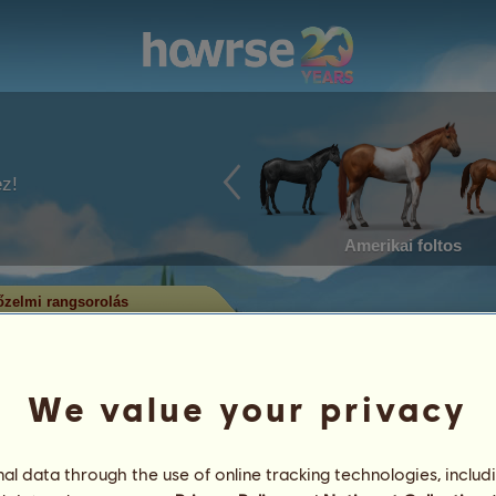
ez!
Amerikai foltos
zelmi rangsorolás
em rangsorolás
utatja, melyek a legtöbb címet
alában a legtöbb címmel rendelkező
We value your privacy
rül. Csak a jelentős eredménysorral
l data through the use of online tracking technologies, includ