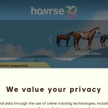
ez!
Amerikai foltos
zelmi rangsorolás
em rangsorolás
utatja, melyek a legtöbb címet
alában a legtöbb címmel rendelkező
We value your privacy
rül. Csak a jelentős eredménysorral
l data through the use of online tracking technologies, includ