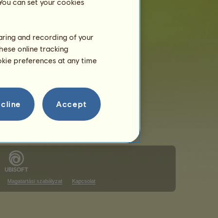
 You can set your cookies
haring and recording of your
hese online tracking
a rangsoron
ookie preferences at any time
a rangsoron
cline
Accept
Magatartási szabályzat
Kapcsolat