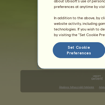
about Ubisoft's use of persona
preferences at anytime by visi
Angol stílusú versenyek
Western s
Galopp futam győzelmek
In addition to the above, by c
website activity, including ga
Nincs mit megjeleníteni ezen a rang
technologies. If you wish to d
Díjugrató győzelmek
by visiting the “Set Cookie Pr
Nincs mit megjeleníteni ezen a rang
Set Cookie
D
Preferences
Általános felhasználói feltételek
Adat