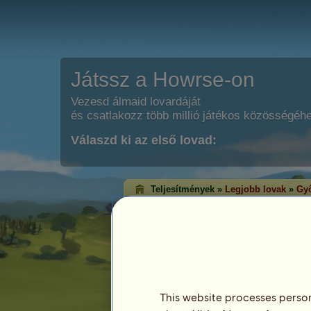
Játssz a Howrse-on
Vezesd álmaid lovardáját
és csatlakozz több millió játékos közösségéh
Válaszd ki az első lovad:
Teljesítmények »
Legjobb lovak
»
Győ
Klasszikus győzel
A győzelem rangsorolás azon lovakat m
érték el az egyes versenyágakban. Ált
lovak érik el a legmagasabb szintet!
Ez a rangsorolás minden este frissítésre ke
rendelkező lovak kerülnek mentésre.
This website processes persona
Legutóbbi frissítés: augusztus 8.