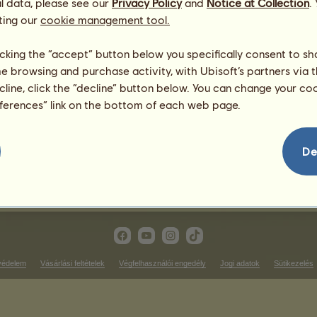
l data, please see our
Privacy Policy
and
Notice at Collection
.
ting our
cookie management tool.
tílusú versenyek
Ügető futam győzelmek
licking the “accept” button below you specifically consent to s
me browsing and purchase activity, with Ubisoft’s partners via t
soron
Nincs mit megjeleníteni ezen 
ecline, click the “decline” button below. You can change your c
Tereplovagló győzelmek
eferences” link on the bottom of each web page.
soron
Nincs mit megjeleníteni ezen 
íjlovagló győzelmek
De
Nincs mit megjeleníteni ezen a rangsoron
védelem
Vásárlási feltételek
Végfelhasználói engedély
Jogi adatok
Sütikezelés