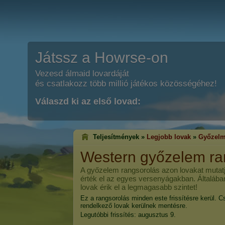
Játssz a Howrse-on
Vezesd álmaid lovardáját
és csatlakozz több millió játékos közösségéhez!
Válaszd ki az első lovad:
Teljesítmények »
Legjobb lovak
»
Győzelm
Western győzelem ra
A győzelem rangsorolás azon lovakat mutatj
érték el az egyes versenyágakban. Általába
lovak érik el a legmagasabb szintet!
Ez a rangsorolás minden este frissítésre kerül. C
rendelkező lovak kerülnek mentésre.
Legutóbbi frissítés: augusztus 9.