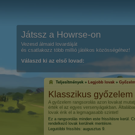
Játssz a Howrse-on
Vezesd álmaid lovardáját
és csatlakozz több millió játékos közösségéhez!
Válaszd ki az első lovad:
Teljesítmények »
Legjobb lovak
»
Győzelm
Klasszikus győzelem
A győzelem rangsorolás azon lovakat mutatj
érték el az egyes versenyágakban. Általába
lovak érik el a legmagasabb szintet!
Ez a rangsorolás minden este frissítésre kerül. C
rendelkező lovak kerülnek mentésre.
Legutóbbi frissítés: augusztus 9.