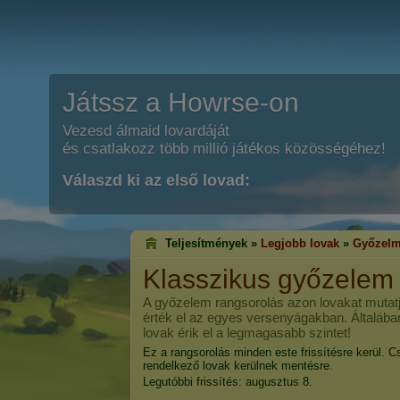
Játssz a Howrse-on
Vezesd álmaid lovardáját
és csatlakozz több millió játékos közösségéhez!
Válaszd ki az első lovad:
Teljesítmények »
Legjobb lovak
»
Győzelm
Klasszikus győzelem
A győzelem rangsorolás azon lovakat mutatj
érték el az egyes versenyágakban. Általába
lovak érik el a legmagasabb szintet!
Ez a rangsorolás minden este frissítésre kerül. C
rendelkező lovak kerülnek mentésre.
Legutóbbi frissítés: augusztus 8.