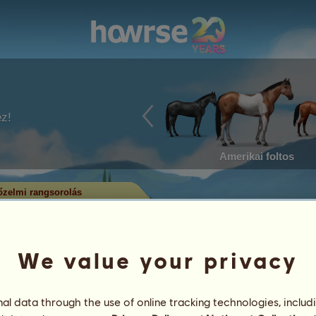
ez!
Amerikai foltos
zelmi rangsorolás
em rangsorolás
utatja, melyek a legtöbb címet
alában a legtöbb címmel rendelkező
We value your privacy
rül. Csak a jelentős eredménysorral
l data through the use of online tracking technologies, includ