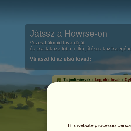
Játssz a Howrse-on
Vezesd álmaid lovardáját
és csatlakozz több millió játékos közösségéh
Válaszd ki az első lovad:
Teljesítmények »
Legjobb lovak
»
Győ
Klasszikus győzel
A győzelem rangsorolás azon lovakat m
érték el az egyes versenyágakban. Ált
lovak érik el a legmagasabb szintet!
Ez a rangsorolás minden este frissítésre ke
rendelkező lovak kerülnek mentésre.
This website processes persona
Legutóbbi frissítés: augusztus 6.