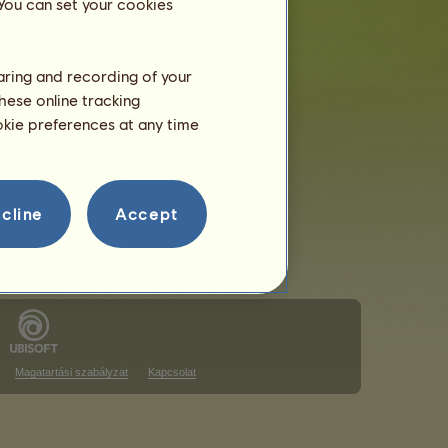
 You can set your cookies
haring and recording of your
hese online tracking
a rangsoron
ookie preferences at any time
a rangsoron
cline
Accept
Magatartási szabályzat
Kapcsolat