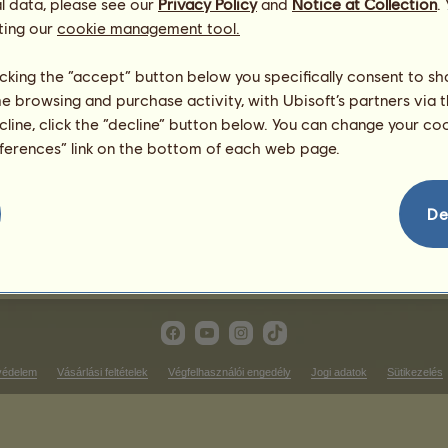
l data, please see our
Privacy Policy
and
Notice at Collection
.
ting our
cookie management tool.
tílusú versenyek
Ügető futam győzelmek
licking the “accept” button below you specifically consent to s
me browsing and purchase activity, with Ubisoft’s partners via t
soron
Nincs mit megjeleníteni ezen 
ecline, click the “decline” button below. You can change your c
Tereplovagló győzelmek
eferences” link on the bottom of each web page.
soron
Nincs mit megjeleníteni ezen 
íjlovagló győzelmek
De
Nincs mit megjeleníteni ezen a rangsoron
védelem
Vásárlási feltételek
Végfelhasználói engedély
Jogi adatok
Sütikezelés