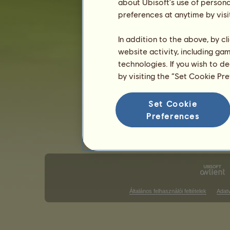
about Ubisoft's use of persona
preferences at anytime by visi
Angol stílusú versenyek
Western s
Galopp futam győzelmek
In addition to the above, by c
website activity, including ga
Nincs mit megjeleníteni ezen a rang
technologies. If you wish to d
Díjugrató győzelmek
by visiting the “Set Cookie Pr
Nincs mit megjeleníteni ezen a rang
Set Cookie
D
Preferences
Általános felhasználói feltételek
Adat