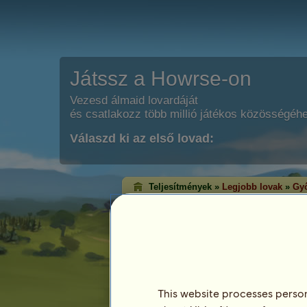
Játssz a Howrse-on
Vezesd álmaid lovardáját
és csatlakozz több millió játékos közösségéh
Válaszd ki az első lovad:
Teljesítmények »
Legjobb lovak
»
Győ
Klasszikus győzel
A győzelem rangsorolás azon lovakat m
érték el az egyes versenyágakban. Ált
lovak érik el a legmagasabb szintet!
Ez a rangsorolás minden este frissítésre ke
rendelkező lovak kerülnek mentésre.
This website processes persona
Legutóbbi frissítés: augusztus 8.