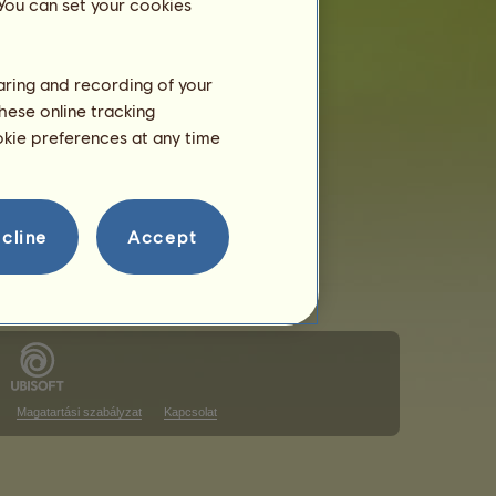
 You can set your cookies
haring and recording of your
hese online tracking
a rangsoron
ookie preferences at any time
a rangsoron
cline
Accept
Magatartási szabályzat
Kapcsolat