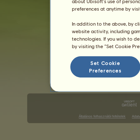
about Ubisoft's use of persona
preferences at anytime by visi
Angol stílusú versenyek
Western s
Galopp futam győzelmek
In addition to the above, by c
website activity, including ga
Nincs mit megjeleníteni ezen a rang
technologies. If you wish to d
Díjugrató győzelmek
by visiting the “Set Cookie Pr
Nincs mit megjeleníteni ezen a rang
Set Cookie
D
Preferences
Általános felhasználói feltételek
Adat