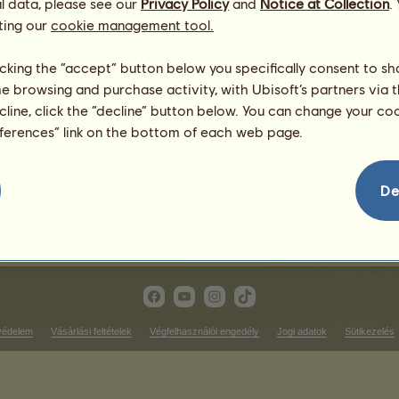
l data, please see our
Privacy Policy
and
Notice at Collection
.
ting our
cookie management tool.
tílusú versenyek
Ügető futam győzelmek
licking the “accept” button below you specifically consent to s
me browsing and purchase activity, with Ubisoft’s partners via t
soron
Nincs mit megjeleníteni ezen 
ecline, click the “decline” button below. You can change your c
Tereplovagló győzelmek
eferences” link on the bottom of each web page.
soron
Nincs mit megjeleníteni ezen 
íjlovagló győzelmek
De
Nincs mit megjeleníteni ezen a rangsoron
védelem
Vásárlási feltételek
Végfelhasználói engedély
Jogi adatok
Sütikezelés