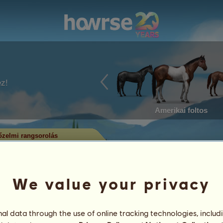
ez!
Amerikai foltos
zelmi rangsorolás
em rangsorolás
utatja, melyek a legtöbb címet
alában a legtöbb címmel rendelkező
We value your privacy
rül. Csak a jelentős eredménysorral
l data through the use of online tracking technologies, includ