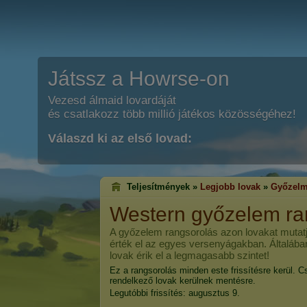
Játssz a Howrse-on
Vezesd álmaid lovardáját
és csatlakozz több millió játékos közösségéhez!
Válaszd ki az első lovad:
Teljesítmények »
Legjobb lovak
»
Győzelm
Western győzelem ra
A győzelem rangsorolás azon lovakat mutatj
érték el az egyes versenyágakban. Általába
lovak érik el a legmagasabb szintet!
Ez a rangsorolás minden este frissítésre kerül. C
rendelkező lovak kerülnek mentésre.
Legutóbbi frissítés: augusztus 9.