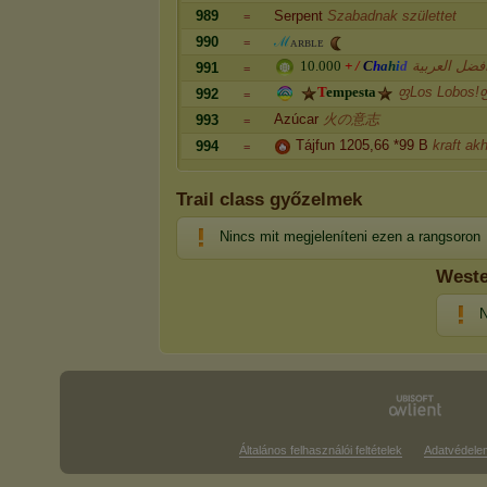
989
Serpent
Szabadnak születtet
=
990
ℳ
ᴀ
ʀ
ʙ
ʟ
ᴇ
=
1
0
.
0
0
0
+
/
C
h
a
h
i
d
فضل العربية
991
=
T
e
m
p
e
s
t
a
ფLos Lobos!
992
=
Azúcar
火の意志
993
=
Tájfun 1205,66 *99 B
kraft ak
994
=
Trail class győzelmek
Nincs mit megjeleníteni ezen a rangsoron
Weste
N
Általános felhasználói feltételek
Adatvédele