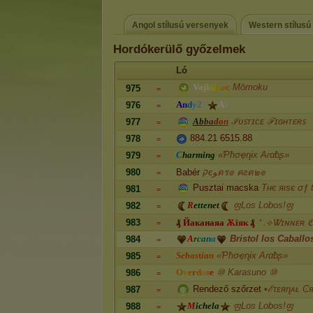
Angol stílusú versenyek
Western stílusú
Hordókerülő győzelmek
Ló
V
a
j
k
u
k
a
c
Mōmoku
975
=
A
n
d
y
2
0
A
T
976
=
A
b
b
a
d
o
n
ℐᴜꜱᴛɪᴄᴇ ℱɪɢʜᴛᴇʀꜱ
977
=
884.21 6515.88
978
=
C
h
a
r
m
i
n
g
«Ƥħσҿɳɨx Aɾαƀʂ»
979
=
980
Babér
קєﻮคร๏ คгค๒๏
=
Pusztai macska
Tнє яιѕє σƒ 
981
=
R
e
t
t
e
n
e
t
ფLos Lobos!ფ
982
=
983
₰
Й
а
к
а
н
а
я
а
Ѫ
ї
я
к
₰
⁺ .⟡Ꮤɪɴɴᴇʀ ℭ
=
A
r
c
a
n
a
Bristol los Caballo
984
=
S
e
b
a
s
t
i
a
n
«Ƥħσҿɳɨx Aɾαƀʂ»
985
=
O
v
e
r
d
o
s
e
⑩ Karasuno ⑩
986
=
Rendező szőrzet
•ℰτɛяɳᴀᴌ Ͼ
987
=
M
i
c
h
e
l
a
ფLos Lobos!ფ
988
=