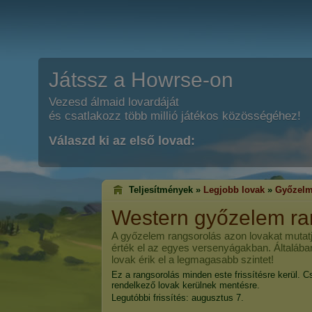
Játssz a Howrse-on
Vezesd álmaid lovardáját
és csatlakozz több millió játékos közösségéhez!
Válaszd ki az első lovad:
Teljesítmények »
Legjobb lovak
»
Győzelm
Western győzelem ra
A győzelem rangsorolás azon lovakat mutatj
érték el az egyes versenyágakban. Általába
lovak érik el a legmagasabb szintet!
Ez a rangsorolás minden este frissítésre kerül. C
rendelkező lovak kerülnek mentésre.
Legutóbbi frissítés: augusztus 7.