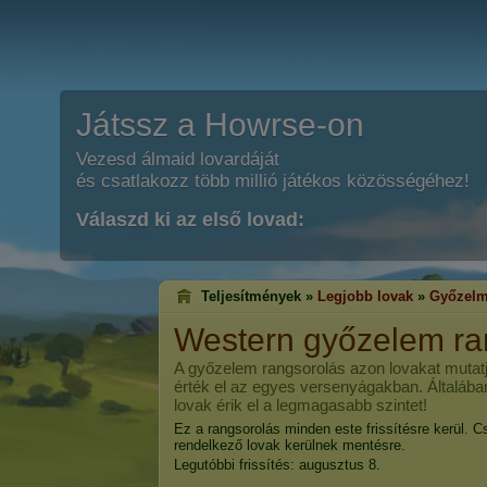
Játssz a Howrse-on
Vezesd álmaid lovardáját
és csatlakozz több millió játékos közösségéhez!
Válaszd ki az első lovad:
Teljesítmények »
Legjobb lovak
»
Győzelm
Western győzelem ra
A győzelem rangsorolás azon lovakat mutatj
érték el az egyes versenyágakban. Általába
lovak érik el a legmagasabb szintet!
Ez a rangsorolás minden este frissítésre kerül. C
rendelkező lovak kerülnek mentésre.
Legutóbbi frissítés: augusztus 8.