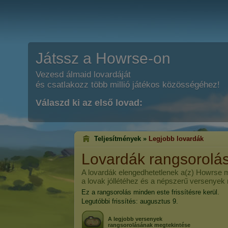
Játssz a Howrse-on
Vezesd álmaid lovardáját
és csatlakozz több millió játékos közösségéhez!
Válaszd ki az első lovad:
Teljesítmények »
Legjobb lovardák
Lovardák rangsorolá
A lovardák elengedhetetlenek a(z) Howrse
a lovak jóllétéhez és a népszerű versenye
Ez a rangsorolás minden este frissítésre kerül.
Legutóbbi frissítés: augusztus 9.
A legjobb versenyek
rangsorolásának megtekintése