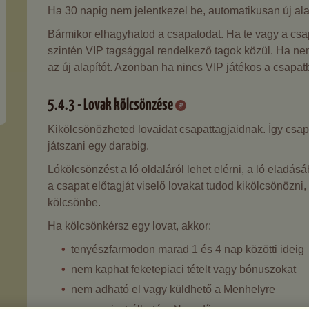
Ha 30 napig nem jelentkezel be, automatikusan új alapí
Bármikor elhagyhatod a csapatodat. Ha te vagy a csapat
szintén VIP tagsággal rendelkező tagok közül. Ha nem
az új alapítót. Azonban ha nincs VIP játékos a csapatb
5.4.3 - Lovak kölcsönzése
Kikölcsönözheted lovaidat csapattagjaidnak. Így csa
játszani egy darabig.
Lókölcsönzést a ló oldaláról lehet elérni, a ló elad
a csapat előtagját viselő lovakat tudod kikölcsönözni,
kölcsönbe.
Ha kölcsönkérsz egy lovat, akkor:
tenyészfarmodon marad 1 és 4 nap közötti ideig
nem kaphat feketepiaci tételt vagy bónuszokat
nem adható el vagy küldhető a Menhelyre