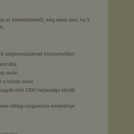
ta az értékelésekből, még akkor sem, ha 3
t.
öző rangsorolásoknak köszönhetően:
enciálja
nap során
ták a hónap során
agydíj első 1000 helyezettje közötti
lletve előtag rangsorolás eredménye