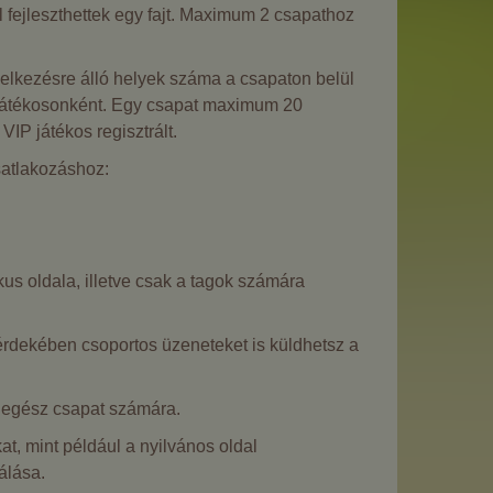
 fejleszthettek egy fajt. Maximum 2 csapathoz
ndelkezésre álló helyek száma a csapaton belül
P játékosonként. Egy csapat maximum 20
VIP játékos regisztrált.
satlakozáshoz:
s oldala, illetve csak a tagok számára
rdekében csoportos üzeneteket is küldhetsz a
z egész csapat számára.
at, mint például a nyilvános oldal
álása.