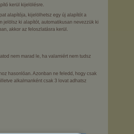
tó kerül kijelölésre.
 alapítója, kijelölhetsz egy új alapítót a
 jelölsz ki alapítót, automatikusan nevezzük ki
an, akkor az feloszlatásra kerül.
patod nem marad le, ha valamiért nem tudsz
ásához hasonlóan. Azonban ne feledd, hogy csak
 illetve alkalmanként csak 3 lovat adhatsz