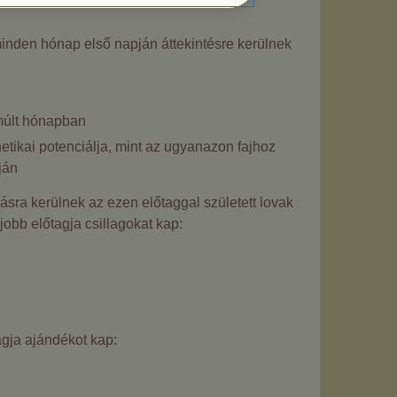
 minden hónap első napján áttekintésre kerülnek
lmúlt hónapban
etikai potenciálja, mint az ugyanazon fajhoz
ján
ásra kerülnek az ezen előtaggal született lovak
jobb előtagja csillagokat kap:
agja ajándékot kap: