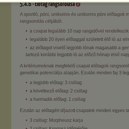
5.4.6 - Előtag rangsorolása
A sportló, póni, unikornis és unikornis póni előtagok
rangsorolás céljából.
a csapat legalább 10 nap rangidővel rendelkezik
legalább 20 ilyen előtaggal született élő ló az e
az előtagot viselő legjobb lónak magasabb a gen
tartozó korábbi legjobb ló az előző hónap első nap
A kritériumoknak megfelelő csapat előtagok rangsorol
genetikai potenciálja alapján. Ezután minden faj 3 leg
a legjobb előtag: 3 csillag
a következő előtag: 2 csillag
a harmadik előtag: 1 csillag
Ezután az előtagért díjazott csapatok minden egyes t
3 csillag: Morpheusz karja
2 csillag: Kronosz időmérője