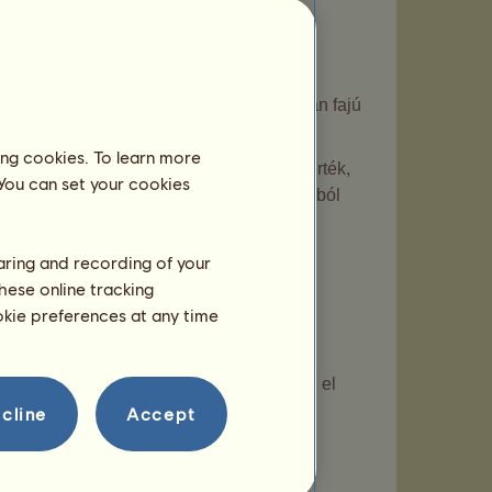
ésére álló előtagot, mely az összes olyan fajú
rű lovak viselhetik a csapat előtagját.
ing cookies. To learn more
ladásaidhoz beállított maximális küszöbérték,
 You can set your cookies
ül egy olyan csikóhoz, amely olyan lovakból
paton kívül nem lehet eladni, kivéve, ha
haring and recording of your
rélni.
hese online tracking
ookie preferences at any time
gy dönthetsz, hogy a csapat nevében adod el
ek.
cline
Accept
gok között.