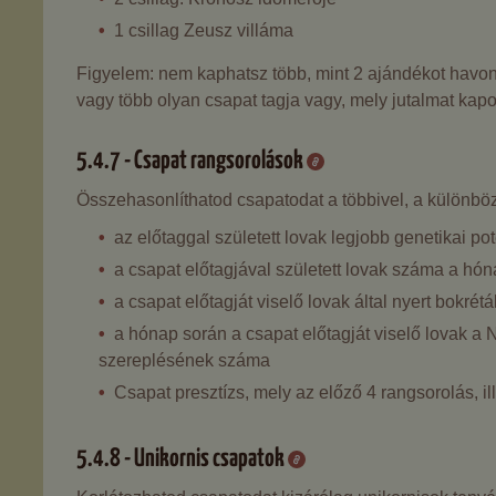
1 csillag Zeusz villáma
Figyelem: nem kaphatsz több, mint 2 ajándékot havon
vagy több olyan csapat tagja vagy, mely jutalmat kapot
5.4.7 - Csapat rangsorolások
Összehasonlíthatod csapatodat a többivel, a különb
az előtaggal született lovak legjobb genetikai pot
a csapat előtagjával született lovak száma a hó
a csapat előtagját viselő lovak által nyert bokré
a hónap során a csapat előtagját viselő lovak a N
szereplésének száma
Csapat presztízs, mely az előző 4 rangsorolás, i
5.4.8 - Unikornis csapatok