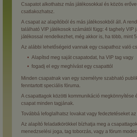
Csapatot alkothatsz más játékosokkal és közös erővel
csatlakozhatsz.
A csapat az alapítóból és más játékosokból áll. A re
található VIP játékosok számától függ: 4 taghely VI
játékossal rendelkezhet, még akkor is, ha több, mint 5 
Az alábbi lehetőségeid vannak egy csapathoz való c
Alapítsd meg saját csapatodat, ha VIP tag vagy
fogadj el egy meghívást egy csapattól
Minden csapatnak van egy személyre szabható publiku
fenntartott speciális fóruma.
A csapattagok közötti kommunikáció megkönnyítése é
csapat minden tagjának.
Továbbá lefoglalhatsz lovakat vagy fedeztetéseket a
Az alapító feladatkörökkel bízhatja meg a csapattagok
menedzselési joga, tag toborzás, vagy a fórum moder