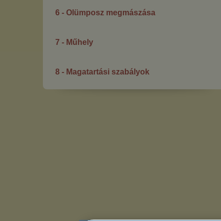
6 - Olümposz megmászása
7 - Műhely
8 - Magatartási szabályok