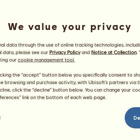
nem regisztrálható a Nagydíjra
5.4.4 - A csapat előtag
We value your privacy
Használhatsz egy a csapat minden tagjának rendelkez
lóra vonatkozik, ami a csapatra jellemző. Csak tisztavé
l data through the use of online tracking technologies, includ
Ha a csikó genetikai potenciálja magasabb, mint az e
l data, please see our
Privacy Policy
and
Notice at Collection
.
a csapat előtagja automatikusan hozzárendelésre ker
ting our
cookie management tool.
született, amelyek a csapat előtagját viselik.
Az ezt a genetikai potenciált meghaladó lovakat a csa
licking the “accept” button below you specifically consent to s
heréltek. Az előtagot nem lehet visszavonni vagy lecse
me browsing and purchase activity, with Ubisoft’s partners via t
ecline, click the “decline” button below. You can change your c
5.4.5 - Csapat összdíj
eferences” link on the bottom of each web page.
Amikor a csapat előtagjával kerül eladásra egy ló, ú
azt. Az eladás zsetonjai a közösségi összdíjba kerüln
De
Az összdíjat a csapat adminisztrátora oszthatja el a ta