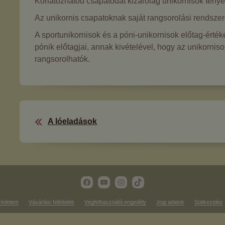
Korlátozhatod csapatodat kizárólag unikornisok tenyé
Az unikornis csapatoknak saját rangsorolási rendszer
A sportunikornisok és a póni-unikornisok előtag-érté
pónik előtagjai, annak kivételével, hogy az unikorniso
rangsorolhatók.
A lóeladások
védelem
Vásárlási feltételek
Végfelhasználói engedély
Jogi adatok
Sütikezelés