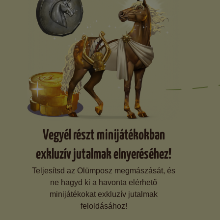
Vegyél részt minijátékokban
exkluzív jutalmak elnyeréséhez!
Teljesítsd az Olümposz megmászását, és
ne hagyd ki a havonta elérhető
minijátékokat exkluzív jutalmak
feloldásához!