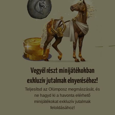
Vegyél részt minijátékokban
exkluzív jutalmak elnyeréséhez!
Teljesítsd az Olümposz megmászását, és
ne hagyd ki a havonta elérhető
minijátékokat exkluzív jutalmak
feloldásához!