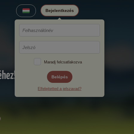
Bejelentkezés
Maradj felcsatlakozva
éhez!
Belépés
Elfelejtetted a jelszavad?