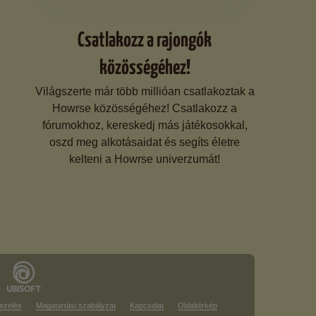
Csatlakozz a rajongók
közösségéhez!
Világszerte már több millióan csatlakoztak a
Howrse közösségéhez! Csatlakozz a
fórumokhoz, kereskedj más játékosokkal,
oszd meg alkotásaidat és segíts életre
kelteni a Howrse univerzumát!
ezelés
Magatartási szabályzat
Kapcsolat
Oldaltérkép