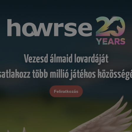
Vezesd álmaid lovardáját
satlakozz több millió játékos közösség
Feliratkozás