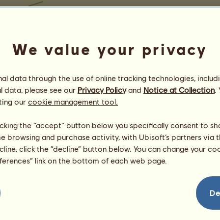
We value your privacy
l data through the use of online tracking technologies, includ
l data, please see our
Privacy Policy
and
Notice at Collection
.
ting our
cookie management tool.
licking the “accept” button below you specifically consent to s
me browsing and purchase activity, with Ubisoft’s partners via t
ecline, click the “decline” button below. You can change your c
eferences” link on the bottom of each web page.
De