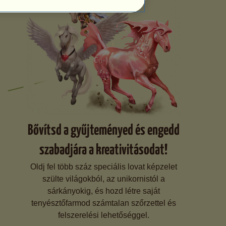
Bővítsd a gyűjteményed és engedd
szabadjára a kreativitásodat!
Oldj fel több száz speciális lovat képzelet
szülte világokból, az unikornistól a
sárkányokig, és hozd létre saját
tenyésztőfarmod számtalan szőrzettel és
felszerelési lehetőséggel.