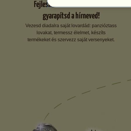
Fejleszd tovább lovardádat és
gyarapítsd a hírneved!
Vezesd diadalra saját lovardád: panzióztass
lovakat, termessz élelmet, készíts
termékeket és szervezz saját versenyeket.