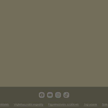
eltételek
Végfelhasználói engedély
Figyelmeztetés szülőknek
Jogi adatok
Sütik