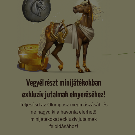
Vegyél részt minijátékokban
exkluzív jutalmak elnyeréséhez!
Teljesítsd az Olümposz megmászását, és
ne hagyd ki a havonta elérhető
minijátékokat exkluzív jutalmak
feloldásához!