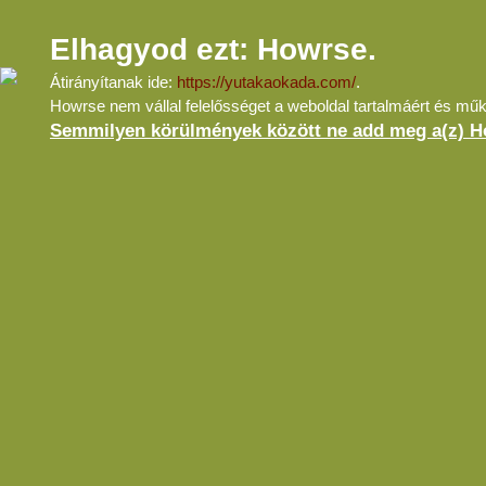
Elhagyod ezt: Howrse.
Átirányítanak ide:
https://yutakaokada.com/
.
Howrse nem vállal felelősséget a weboldal tartalmáért és mű
Semmilyen körülmények között ne add meg a(z) Ho