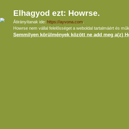
Elhagyod ezt: Howrse.
Átirányítanak ide:
https://ayvona.com
.
Howrse nem vállal felelősséget a weboldal tartalmáért és mű
Semmilyen körülmények között ne add meg a(z) Ho