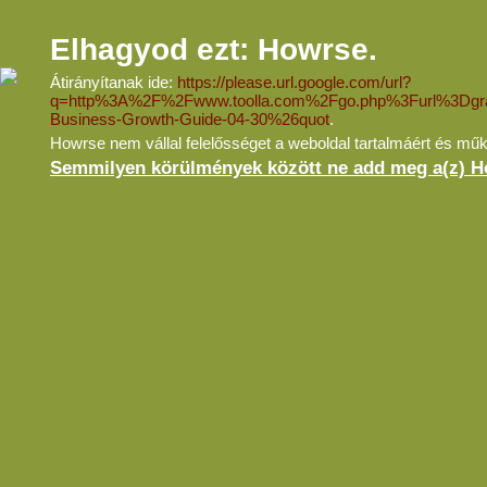
Elhagyod ezt: Howrse.
Átirányítanak ide:
https://please.url.google.com/url?
q=http%3A%2F%2Fwww.toolla.com%2Fgo.php%3Furl%3Dgra
Business-Growth-Guide-04-30%26quot
.
Howrse nem vállal felelősséget a weboldal tartalmáért és mű
Semmilyen körülmények között ne add meg a(z) Ho