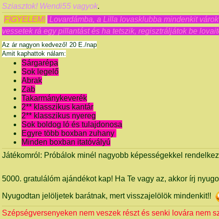
Sziasztok! Wendi55 vagyok
.
FIGYELEM!
Lovardámba, a Lilla lovasklubba mindenkit várok
vessetek rá egy pillantást és ha tetszik, regisztráljátok be lovai
Az ár nagyon kedvező! 20 E./nap
Amit kaphattok nálam:
Sárgarépa
Sok legelő
Abrak
Zab
Takarmánykeverék
2** klasszikus kantár
2** klasszikus nyereg
Sok boldog ló és tulajdonosa
Egyre több boxban zuhany
Minden boxban itatóvályú
Játékomról: Próbálok minél nagyobb képességekkel rendelkező
5000. gratulálóm ajándékot kap! Ha Te vagy az, akkor írj nyug
Nyugodtan jelöljetek barátnak, mert visszajelölök mindenkit!!
Szépségversenyeken nem veszek részt és senki lovára nem s