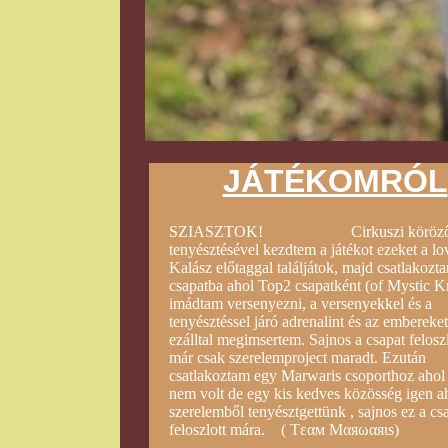
JÁTÉKOMRÓL
SZIASZTOK! Cirkuszi köröző 
tenyésztésével kezdtem a játékot ezeket a lo
Kalász előtaggal találjátok, majd csatlakozt
csapatba ahol Top2 csapatként (of Mystic K
imádtam versenyezni, a versenyekkel és a
tenyésztéssel járó adrenalint és az embereket
ezálltal megimsertem. Sajnos a csapat felosz
már csak szerelemproject maradt. Ezután
csatlakoztam egy Marwaris csoporthoz ahol 
nem volt de egy kis kedves közösség igen a
szerelemből tenyésztgettünk , sajnos ez a csa
feloszlott mára. ( Tεαм Mαяωαяιs)