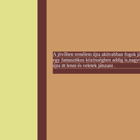
A jövőben remélem újra aktivabban fogok já
egy fantasztikus közösségben addig is,nagy
újra itt lenni és veletek játs